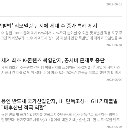
동 201-3번지 일원), 구갈한성1차(기흥구 구갈동 380번지 일원), 구갈한성2차(기흥
의 경쟁이 상대적으로 적고 조성 초기 상가 입주자라면 선점 효과까지 기대할 수 있
2023-06-13
구 구갈동 385-1번지 일원), 수지삼성4차(수지구 풍덕천동 663-1번지 일원), 수지한
는 메리트가 있다.특히 주변의 풍부한 배후수요와 유동인구까지 확보가 가능하다면
성(수지구 풍덕천동 698-2번지 일원), 수지삼성2차(수지구 풍덕천동 692-1번지 일
안정적인 투자가 가능하다는 평가를 받고 있다.이런 장점을 가진 '평택 지제역 자이
원) 등 6곳이다.제한되는 행위는 도시 및 주거환경정비법 제19조 7항에 따른 건축
단지 내 상가'가 분양을 앞두고 있다. 위치는 평택 영신지구 도시 개발사업구역 A3
물의 건축(집합건축물 전유부 분할 및 건축물대장 전환 포함)과 토지의 분할이다.
블록이며 대단지 아파트 길목에 조성된다.이 상가는 1천52가구 대단지를 배후수요
 특별법' 리모델링 단지에 세대 수 증가 특례 제시
재건축 정비예정구역의 행위 제한은 재건축 사업 정비계획을 수립 중인 지역에 3년
로 갖고 있으며 사업지 인근에 예정돼있는 공동 및 단독주택 배후수요를 확보하고
 수 상한 140% 완화 제시15%에서 21%까지 늘어날 수 있을 듯특별법 적용 지구 주
이내의 기간을 정해 건축물 건축 또는 건축물·토지의 분할 행위를 제한하기 위한 것
있다. 또 11호실 공급예정으로 가구수 대비 희소성을 보유하고 있으며, 17년 연속
고민 커져정부가 '노후 계획도시 정비 및 지원에 관한 특별법'에 따라 리모델링을 추
으로, 정비구역·정비계획이 확정되기 전에 이뤄지는 행정절차다. 시는 분양권 취득
명품 브랜드 대상을 수상한 GS건설에서 시공해 벌써부터 입소문을 타고 있다는 것
1%까지 늘릴 수 있는 특례를 주는 방안을 제시했다.해당 특별법은 1기 신도시뿐 아
과 투기 목적으로 이뤄지는 공동주택 내 상가 소유권 및 토지 분할을 통한 조합원
이 지역 부동산 업계의 설명이다.상가 주변에는 평택(세교) 일반 산업단지, 초등학
2023-06-04
은 노후 택지개발지구에도 적용되는데, 각 단지들은 재건축과 리모델링 사이에서 유불리
가입을 방지하기 위해 고시한다고 설명했다.행위제한 기간은 고시일로부터 3년이
교(예정)를 비롯 영신지구 준주거단지의 풍부한 유동인구를 확보할 수 있어 길목 상
국토교통부는 특별법에 따라 리모델링을 하면 증가 세대 수 상한을 현행 기준에서
며 1년의 범위에서 한 차례 연장할 수 있다. 정비구역이 지정·고시되면 고시일 다음
권의 상가로 안정적인 투자가 기대된다.평택 지제역 자이 단지 내 상가 분양 관계자
는 방안을 국회에 제시했다. 현재는 리모델링 사업 시 15% 이내에서 세대 수를 늘릴
날 자동 해제된다. 행위제한 지역 토지이용계획확인서는 '토지이음
세계 최초 K-콘텐츠 복합단지, 공사비 문제로 중단
는 "스트리트형 상가의 경우 한눈에 어떤 점포가 있는지 확인하기가 쉽고, 그 결과
면 21%까지 세대가 증가할 수 있게 된다. 리모델링의 경우 재건축처럼 새로 짓는 게
(http://www.eum.go.kr)'에서 열람할 수 있고 시청 도시재생과에 지형도면과 조
상권이 안정적으로 형성되다 보니 매출 상승으로 이어지는 경우가 많아 임차인의
세계 최초의 K-콘텐츠 경험형 복합단지를 조성하는 'K-컬처밸리' 사업이 시행사와
활용하는 것인 만큼 안전상의 이유로 세대 수 증가에 대한 특례만 부여해야 한다는 게
서가 비치된다. 용인/황성규기자 homerun@kyeongin.com용인시 기흥구의 한 주
선호도도 높은 편"이라고 설명했다.한편 평택 지제역 자이 단지 내 상가 입찰 방식
시공사 간 마찰로 멈춰 섰다. 이에 따라 오는 2024년 완공을 목표로 했던 계획 역시
당 특별법 내용을 공개한 이후 1기 신도시를 비롯해 대상이 되는 지구의 단지들은 재
택단지. /용인시 제공
은 내정가 이상 최고 금액을 입찰한 사람이 낙찰받는 방식인 내정가 공개 최고가 경
사실상 물 건너갈 것으로 보인다.9일 경기도 등에 따르면 (주)CJ라이브시티는 고양
민이 큰 실정이다. 가구 수를 21%까지 늘릴 수 있는 특례안이 제시됐지만, 혼란은
2023-05-09
쟁입찰 방식으로 오는 28일 진행될 예정이다. /평택평택 지제역 자이 아파트 단지
장항동 일대에 총 사업비 1조8천억원이 투입되는 K-컬처밸리 조성사업을 추진 중
 이날 원희룡 국토부 장관은 안양 평촌신도시를 찾아 주민 간담회를 열었다. 이날 간
내 상가 조감도. /평택 지제역 자이 GS상가 분양팀 제공
이다. 이 사업은 한류 콘텐츠를 집약한 복합 문화 공간을 짓는 사업으로, 시공은 (주)
리모델링을 두고 주민들 간 갈등이 발생하고 있다는 점이 언급됐다. 리모델링을 추진
한화 건설부문이 맡았다.앞서 지난 2015년 도가 진행한 K-컬처밸리 사업자 공모에
대한 규제 완화 등이 필요하다는 이야기가 나왔다./강기정기자
CJ그룹이 단독으로 참여해 최종 사업 대상자로 선정됐다. 이에 그룹 계열사인 CJ라
용인 반도체 국가산업단지, LH 단독조성… GH 기대불발
이브시티가 사업시행을 맡게 됐다.CJ라이브시티는 사업 대상자로 선정된 이듬해부
"배후산단 적극 역할"
터 착공에 들어가 2020년 하반기 완공예정이었다. 그러나 사업자 선정 직후인 2016
년 '최순실 게이트'로 각종 특혜 의혹 등이 불거지면서 이 사업은 사실상 답보 상태
용인 반도체 국가산업단지를 한국토지주택공사(LH)가 단독으로 조성하는 방안이
에 빠졌다.고양 일대 조성 K-컬처밸리 사업시행사·시공사간 계약방식 마찰이후
결정됐다. 경기주택도시공사(GH) 참여에 대한 기대(4월4일자 1면 보도=용인 반도
2018년 2차 사업변경계획안을 제출해 완공시기를 2020년으로, 2019년 또다시 3차
체 클러스터… 경기주택도시공사, 시행자 참여할까)는 빗겨나갔다.이원재 국토교통
2023-05-07