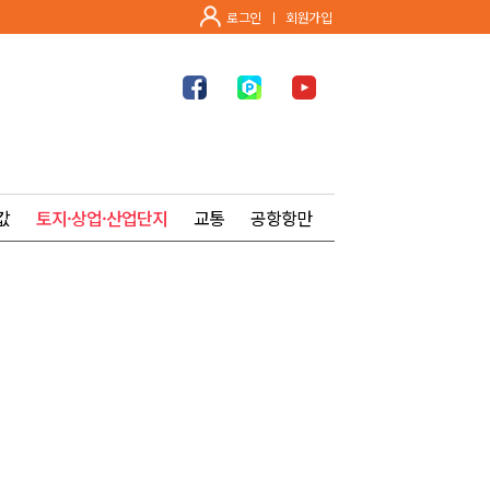
로그인
ㅣ
회원가입
값
토지·상업·산업단지
교통
공항항만