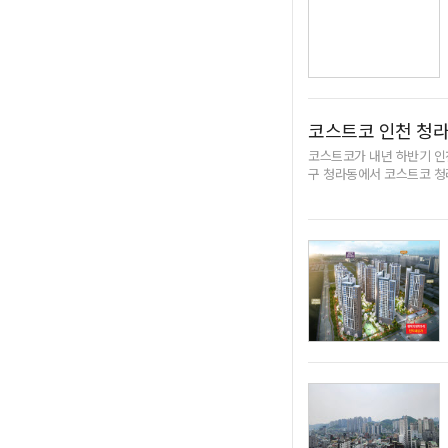
코스트코 인천 청라
코스트코가 내년 하반기 인
구 청라동에서 코스트코 청
746㎡에 약 900억원을 
는 코스트코는 세계 853개
서는 18개 매장을 운영하고
창출된다"며 "또 유동 인구
boq79@biz-m.kr