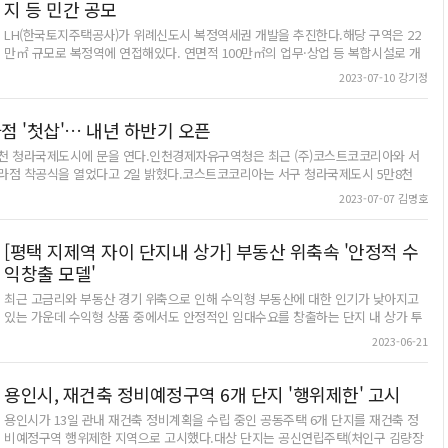
지 등 민간 공모
이를 통과해야 건축 심의 신청 등 후속 절차를 진행할 수 있다. 인천경제청 경관위
안건 상정토지매매 협의 내달까지 완료후속 절차 "연내 착공 차질없이" 롯데바이오
LH(한국토지주택공사)가 위례신도시 복정역세권 개발을 추진한다.해당 구역은 22
로직스는 공장 신설을 위한 행정 절차와 별개로 내달 인천경제청과 토지 매매 계약
만㎡ 규모로 복정역에 연접해있다. 연면적 100만㎡의 업무·상업 등 복합시설로 개
도 체결할 예정이다. 롯데가 공장을 짓는 송도 11공구 Ki20블록 면적은 20만2천303
발될 예정이다. 성남시 수정구 소재 도시지원시설용지를 포함, 3필지로 구성되는데
2023-07-10 강기정
㎡로, 삼성바이오로직스가 5공장 등을 신설할 예정인 송도 제2캠퍼스 부지와 맞닿
LH는 이를 민간사업자에 공모 방식으로 공급한다.3필지 중 1필지는 성남시 수정구
아 있다. 롯데와 인천경제청은 토지 매매 협의를 내달까지 마무리한다는 계획이다.
에 있는 도시지원시설용지다. 8만8천673㎡로 준주거지역인데 업무, 지식산업센터,
롯데는 지난 1월 미국 샌프란시스코에서 열린 JP모건 헬스케어 콘퍼런스에서 국내
교육연구시설 등의 용도로 개발할 수 있다. 공급 예정가는 1조552억870만원이다.
점 '첫삽'… 내년 하반기 오픈
메가플랜트 구축 계획을 공식화했다. 2030년까지 30억달러(약 3조7천335억원)를
나머지 2필지는 서울시 송파구에 소재한 복합용지인데 업무, 상업, 문화시설 등 다
천 청라국제도시에 문을 연다.인천경제자유구역청은 최근 (주)코스트코코리아와 서
투자해 총 36만ℓ 규모의 항체의약품 생산 공장 3개를 짓는다는 계획이다. 2025년
양한 용도로 개발할 수 있다. 각각 9만9천400㎡, 3만1천608㎡로 공급 예정가는 각
라점 착공식을 열었다고 2일 밝혔다.코스트코코리아는 서구 청라국제도시 5만8천
하반기 준공, 2026년 하반기 의약품 제조 및 품질관리 기준(GMP) 승인을 거쳐
각 1조7천395억원, 4천551억5천520만원이다.복정역 연접 22만㎡ 업무·상업 복합
투자, 내년 하반기까지 청라점을 준공해 영업을 시작한다는 계획이다. 회원제로 운영되
2027년 상업 생산을 시작할 예정이다.롯데는 이 같은 계획 발표 이후 지난 2월 메가
개발LH, 민간사업자 공모 방식으로 용지 공급3필지 중 1필지는 성남 도시지원시설
2023-07-07 김명호
 매장을 운영하고 있으며 1억1천900만명 이상이 회원으로 가입돼 있다. 우리나라에
플랜트 입지로 송도를 선택하고 인천경제청에 투자의향서를 제출했다. 국내 메가플
용지2025년 말 착공해 2030년 준공 목표신청자는 토지가격을 공급가 이상으로 제
 있다.인천경제청 관계자는 "코스트코 청라점이 문을 열면 200여명의 신규 일자리가
랜트 건립 계획 발표 이후 불과 수개월 만에 공장 신설을 위한 행정 절차와 토지 매
출해야 한다. 단독 또는 2개 이상 15개 이하 법인으로 구성된 컨소시엄으로, 각 출
가 늘면서 주변 상권 활성화에도 도움이 될 것으로 기대한다"고 말했다. /김명호기자
매 계약 등이 추진되는 셈이다. 지난해 브리스톨마이어스스큅(BMS)의 미국 시러큐
[평택 지제역 자이 단지내 상가] 부동산 위축속 '안정적 수
자자 최소 지분율이 3% 이상이어야 한다. 종합 시공능력 평가 순위 10위 이내의 건
스 공장을 인수하며 CDMO(위탁개발생산) 시장에 진입한 롯데는 국내외 진출을 위
설사업자를 1개사 이상 포함하되, 3개사 이하로 제한한다.LH는 17일 사업설명회를
익창출 모델'
한 설비 구축에 속도를 내고 있다.롯데바이오로직스 관계자는 "인천경제청과 토지
연 후 21일 참가의향서를 접수받는다. 사업신청서는 오는 10월 17일에 접수할 예정
최근 고금리와 부동산 경기 위축으로 인해 수익형 부동산에 대한 인기가 낮아지고
매매 계약을 위한 협의를 차질 없이 진행하고 있다"며 "연내 공장 착공도 계획대로
이다. 오는 2025년 말에 착공해 2030년에 준공하는 게 목표다. LH는 이번 공모를
있는 가운데 수익형 상품 중에서도 안정적인 임대수요를 창출하는 단지 내 상가 투
추진할 것"이라고 말했다. /김명호기자 boq79@biz-m.kr사진은 인천 송도국제도
시작으로 평택 고덕, 인천 검단, 화성 동탄2 등에 대해서도 민간 사업자 공모를 추진
자에 관심이 모아지고 있다.상업용지 비율이 아파트 단지 수에 비해 낮은 상가는 공
시 11공구 첨단산업클러스터에서 공사가 한창 진행중인 모습. /경인일보DB
한다는 계획이다. 신경철 LH 국토도시개발본부장은 "위례선 착공 및 위례신사선 추
2023-06-21
실 리스크를 최소화해 배후수요를 안정적으로 확보할 수 있어 투자자들에게 인기를
진과 더불어 복정역세권 조성으로 위례신도시가 수도권 최고의 명품 신도시로 재도
끌고 있다.일반적으로 상업용지 비율이 높은 경우 동일 상권 내 경쟁 상가가 많아
약할 수 있을 것으로 기대된다"고 밝혔다./강기정기자 kanggj@biz-m.kr위례신도
공실률이 높아질 수밖에 없어 투자 안정성이 낮아지지만 상업용지 비율이 낮은 경
용인시, 재건축 정비예정구역 6개 단지 '행위제한' 고시
시 복정역세권 위치도./LH 제공
우에는 경쟁 상가가 많지 않아 투자 안정성이 높아 공실률도 낮아진다.풍부한 배후
용인시가 13일 관내 재건축 정비계획을 수립 중인 공동주택 6개 단지를 재건축 정
수요·유동인구 확보가구수 대비 희소성… 28일 입찰업계에선 상업용지 비율이 낮
비예정구역 행위제한 지역으로 고시했다.대상 단지는 공신연립주택(처인구 김량장
은 단지 내 상가는 일대의 수요를 모두 흡수하는 모습을 보이게 돼 같은 업종 사이