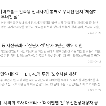
변경안에 따라 2024년으로 완공시기를 늦췄다.이런 가운데 2020년 8월 이재명 전
부 1차관은 지난 4일 오후 정부세종청사 대회의실에서 신규 국가산단 조속 추진을
경기도지사와 김천수 (주)CJ라이브시티 대표가 'K-컬처밸리의 성공적 추진을 위한
위한 '범정부 추진지원단 2차 회의'를 주재했다. 이상일 용인시장 등 국가산단이 조
협약'을 체결, 경기 서북부 지역경제 발전을 견인할 것으로 기대를 모으며 급물살을
성되는 각 지역의 시장·군수들과 지자체 관계자들, 정부·공공기관 관계자들이 참석
[미추홀구 건축왕 전세사기] 통째로 무너진 단지 '처절히
타는 듯 보였다.그러나 (주)CJ라이브시티와 한화 건설부문이 올해 초부터 공사비 지
했다.해당 회의에서 정부는 용인 반도체 국가산단을 비롯한 신규 국가산단 15곳의
무너진 삶'
급 등과 관련한 계약 방식을 놓고 협상을 진행했지만, 합의점을 찾지 못해 결국 지
사업시행자 선정 결과를 발표했다. 용인 국가산단의 경우 LH 단독 시행이 결정됐
난 3월부터 공사가 중지됐다.현재 기준 10%대 공정률에 불과내년 완공 계획 사실
인천 미추홀구 일대에서 전세사기 행각을 벌인 속칭 '건축왕'의 피해자들 중 청년 3
다. 15곳 중 11곳이 LH와 지방도시공사가 공동으로 조성키로 정해진 점과 대조되
상 물건너가 이날 현재 기준 10%대 공정률을 보이고 있어 3차례나 변경한 완공시
명은 급기야 세상을 등졌다. 잇따른 비보에 정부가 뒤늦게 경매 유예, 저금리 대출,
는 결과다. 이 차관은 "국가산단은 지역에 대규모 투자를 유도하고 수출 경쟁력을
기 또한 맞추기 어려워진 상황이다.도 관계자는 "(공사 중단 이유와 관련)시공사와
피해 임차인 우선 매수권 부여, 공공 매입 등 대책을 내놨다. 그러나 하루아침에 전
강화할 수 있는 핵심 기반인 만큼 신속한 사업 추진이 중요하다"고 설명했다. 정부,
2023-04-23
사업비 총액 등 계약 방식 변경 문제로 지난달부터 공사가 중단된 것으로 안다"며
셋집에서 내쫓길 처지에 놓인 피해 세입자들의 무너진 일상을 되돌리기엔 역부족이
사업시행자 선정 결과 발표15곳중 11곳은 지방도시공사 공동 앞서 정부는 신규 국
"계약상 정확한 내용은 공개하기 어렵지만, 공정률을 볼 때 2024년 완공은 불가능
다. 생계난, 거처 문제, 잃어버린 일터, 가정불화, 자녀 양육 등 눈앞에 펼쳐진 암담
가산단의 경우 후보지별 입지에 따라 지방도시개발공사 등으로 사업시행자를 다각
할 것으로 보인다"고 밝혔다. 이에 대해 CJ 본사 관계자는 "한화 건설부문에서 원자
한 현실에 한 피해자는 "하루하루 피가 마르는 느낌"이라며 눈시울을 붉혔다.형사·
화하겠다는 방침을 밝혔다. 이 때문에 경기도 안팎에선 GH의 역할론이 부상했었다.
 등 사전봉쇄… '산단지정' 남사 3년간 행위 제한
재와 인건비 상승 등으로 기존 공사비로 진행이 어렵다고 해서 공사가 일시 중지됐
민사 준비 벅차 회사 그만둬"급전 필요하면 부업으로 생계 유지"임시거처 공공임대
정부·LH가 주도하던 기존의 국가산단 조성 방식에서 벗어나, 지역적 특성을 반영해
국가첨단산업단지 사업 대상지로 지정된 곳에서 향후 3년 간 각종 개발행위 등이 제한
고, 협의를 진행 중"이라며 "초반에 어려운 공사를 진행해 공정률이 느릴 수 있다.
입주 대기 '초조'말다툼 등 가정불화 이어지기도 ■ "여보, 생계를 부탁해" 거리로
용인 반도체 국가산단을 조성할 수 있을 것이라는 기대감도 컸다. 경기도의회에서
읍 완장·창리 일원(189만㎡), 이동읍 덕성·송전·시미·화산리 일원(521만㎡) 등 국가
앞으로 남은 공정을 보면 완공시기는 맞출 수 있을 것"이라고 밝혔다. /이상훈기자
나선 아내들미추홀구 건축왕 전세사기 피해자들이 서울 용산구 대통령 집무실 앞,
도 GH를 용인 국가산단 사업시행자로 지정해 줄 것을 요구하는 건의안을 마련하면
 부지를 개발행위허가 제한지역으로 지정·고시했다. 이를 통해 사업 대상지에 대한 난
sh2018@kyeongin.com세계 최초 K-콘텐츠 경험형 복합단지 조성 사업인 'K-컬처
인천 미추홀구 인천지법 정문, 주안역 광장 등 연일 거리로 나서고 있다. 정부를 상
서 힘을 실었다.이에 대해 GH 측은 용인 국가산단을 포함한 반도체 메가 클러스터
2023-04-13
동산 투기 등을 사전에 막고 국가산단이 원활하게 조성되도록 관리할 방침이다.개발행
밸리' 공사가 비용 문제로 중단돼 목표인 2024년 완공이 불가능할 것으로 보인다. 9
대로 한 기자회견이나 집회 등에 참가한 피해자 중에는 유독 여성이 많이 보인다.
조성 전반에서 GH가 할 수 있는 역할을 충실히 하겠다는 입장이다. GH는 반도체
 지정일로부터 3년 간 해당 지역 내 건축물의 신축·개축·증축(용도변경 포함), 토
일 오후 공사가 중단된 고양시 일산동구 K-컬처밸리 공사현장에 철골 구조물이 덩
갓난아기를 안고 나온 젊은 새댁도 있었다. 가족 생계를 위해 일터로 무거운 발걸음
메가 클러스터와 맞물린 용인 플랫폼시티를 조성하고 있는데, 플랫폼시티 내에 반
벌채·식재 등이 제한된다. 다만 재해복구나 재난수습을 위한 응급조치, 비닐하우스·양
국민임대단지… LH, 41억 투입 '노후시설 개선'
그러니 남아 있다. 2023.5.9 /김명년기자 kmn@kyeongin.com
을 옮긴 남편을 대신해 집회에 나선 아내들이다. 이들은 "정부의 대책을 촉구한
도체 등 첨단전략산업체를 유치한다는 계획이다.GH 측은 "반도체 국가산단은 LH
산물의 생산에 직접 이용되는 공작물 설치, 지목 변경이 필요하지 않은 영농 목적의
다"며 울부짖었다.맞벌이 부부였던 성지영(49·여, 가명)씨는 지난해 8월 회사를 그
가 조성하지만 이와 맞물려 수요가 발생할 배후산단 조성에 적극적으로 대응하는
주 20년이 된 의왕 내손 국민임대단지에 41억원을 투입해 노후시설 개선사업을 추
.시는 앞서 지난달 17일 이 같은 내용을 공고한 뒤 지난 6일까지 주민 의견 청취를
만뒀다. 미추홀구 전세사기 피해자라는 사실을 안 직후였다. 남편에게 생계를 맡아
등 노력을 기울일 것"이라며 "반도체 메가 클러스터는 경기 남부권 전반에 조성되
(의왕·과천) 국회의원 등에 따르면 갈미1로 22 일대 내손 국민임대단지에 외벽 재도장
/황성규기자 homerun@kyeongin.com
달라고 부탁한 성씨는 형사·민사 소송을 준비하고 '미추홀구 전세사기 피해대책위
는 만큼 GH의 역할이 있을 것으로 보인다. 그 역할을 충실히 이행할 것"이라고 밝
방가구 등을 교체하는 '2023년 수선사업계획'을 수립·확정했다.세부적으로는 오는
2023-03-22
원회' 활동에 참여했다. 성씨는 "전세대출과 신용대출을 끌어다가 전세보증금을 마
혔다. /강기정기자 kanggj@kyeongin.com국가첨단산업단지가 들어설 예정인 용
10억원)을 실시하는데 이어 12월까지 전체 단지 내 설치된 승강기 교체(14억원), 오
련했다. 달마다 250만원의 이자를 내고 있다"며 "급하게 돈이 필요할 때는 부업을
인시 남사읍 일원. /경인일보DB
상으로 한 주방가구 교체(17억원) 등이 핵심 사업으로 추진된다. 여기에 오염된 도배
구해 생계를 유지하고 있다"고 하소연했다.■ 전셋집 경매 낙찰, "우리 딸, 미안
기구 증설 또한 수선사업계획에 담겼다.내손 국민임대단지는 LH가 소유 운영하며, 주
지' 시의회 조사 마무리… '더이앤엠 컨' 우선협상대상자 공
해…" 아빠의 한숨최근 송기중(33·가명)씨 전셋집이 경매에서 낙찰됐다. 이제 "방을
 중인 곳으로 2003년 7월 입주가 시작돼 올해 노후주택 시설개선사업 실시를 위한