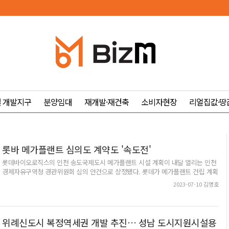
 개발지구
분양임대
재개발·재건축
소비자현장
리얼집값·땅
롯바 메가플랜트 심의도 계약도 '속도전'
롯데바이오로직스의 인천 송도국제도시 메가플랜트 시설 계획이 내달 열리는 인천
경제자유구역청 경관위원회 심의 안건으로 상정됐다. 롯데가 메가플랜트 건립 계획
을 발표한 지 채 1년도 되지 않아 공장 신설을 위한 행정 절차가 본격 시작되는 것으
2023-07-10 김명호
로, 바이오 업계는 연내 공장 착공도 차질 없이 진행될 것으로 전망했다.9일 인천경
제청에 따르면 내달 9일 열릴 예정인 제12차 경관위원회에 롯데바이오로직스가 제
출한 '송도 Ki20블록 롯데바이오로직스 공장시설'이 심의 안건으로 접수됐다. 연말
착공 예정인 공장 1개 동과 이를 위한 지원시설 등이 심의 대상이다.경관위원회 심
위례신도시 복정역세권 개발 추진… 성남 도시지원시설용
의는 경제자유구역 내 공장을 비롯한 각종 시설 인허가와 관련한 핵심 행정 절차로,