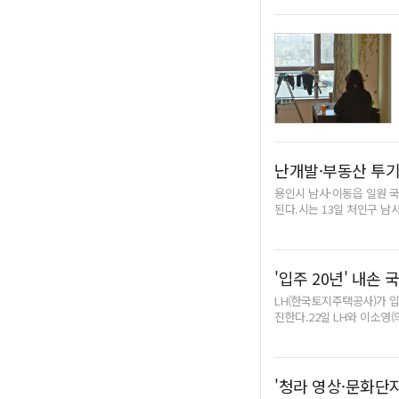
난개발·부동산 투기
용인시 남사·이동읍 일원 
된다.시는 13일 처인구 남사
산단 사업 예정지 710만㎡
개발과 자연경관 훼손, 부
위허가 제한지역으로 지정되면
지 형질변경(경작 제외), 
'입주 20년' 내손 
잠장·고추건조장 등 농림수
LH(한국토지주택공사)가 입
형질변경 행위 등은 제외된다
진한다.22일 LH와 이소영
거쳐 이날 최종 고시했다. 용인
작업을 포함해 승강기 및 주
11월까지 외벽 재도장 작업(
는 5월까지 739세대를 대
및 장판 교체 작업과 운동
'청라 영상·문화단
택관리공단이 위탁받아 관리