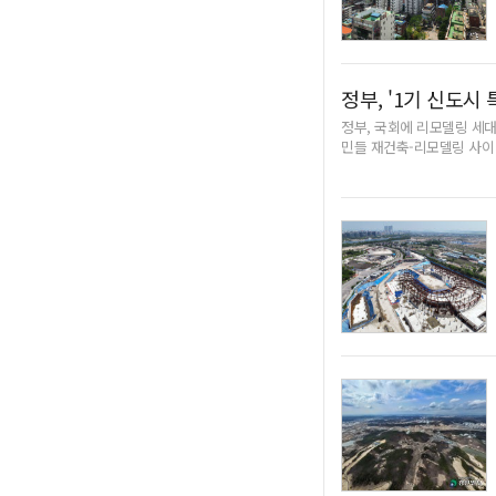
정부, '1기 신도시
정부, 국회에 리모델링 세대
민들 재건축-리모델링 사이 
진하는 단지에 가구 수를 2
니라 조성 후 20년이 넘
를 고민할 것으로 보인다.
140% 완화하는 특례를 주
수 있다. 140%를 완화하
아닌, 기존 건물을 그대로 
국토부 설명이다.정부가 해
건축과 리모델링 사이에서 고
여전할 것으로 보인다.한편
담회에서도 단지 재건축과 
하는 단지에선 리모델링에 
kanggj@kyeongin.com