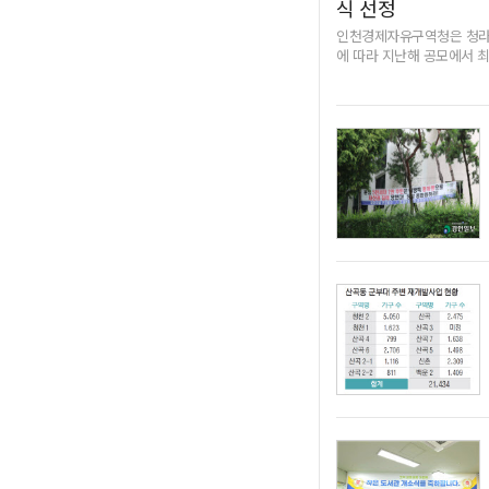
식 선정
충족 요건인 '20년'이 된
인천경제자유구역청은 청라국
사 과정에서 LH를 상대로
에 따라 지난해 공모에서 
지난해 11월 LH 공공임
을 컨소시엄 측에 통보할 
계자와 노인회장, 통장 등
을 위한 사업자 공모를 진
임대주택에 대한 시설개선사
더이앤엠 컨소시엄이 경쟁 
행복주택까지 혜택을 늘리는
원회를 구성해 조사에 착수
sueun2@kyeongin.com
적인 우선협상대상자로 지정
서 법적인 문제는 발견되지
자격 요건 검증 결과 제출 
청에 권고했다.공모 과정 
조사가 마무리됨에 따라 더
다. 협의 과정에서 인천시
받는다는 계획이다. 내년까
제도시 5-4블록(청라동 1-
스튜디오, 미디어센터, 업
상산업 집적지인 서울 상암동
라와 인접해 영상산업과 관
는 "시의회 조사 기간 더
정을 공식 통보한 후 본격적인